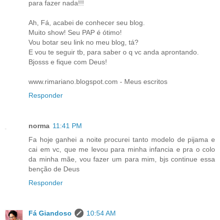
para fazer nada!!!
Ah, Fá, acabei de conhecer seu blog.
Muito show! Seu PAP é ótimo!
Vou botar seu link no meu blog, tá?
E vou te seguir tb, para saber o q vc anda aprontando.
Bjosss e fique com Deus!
www.rimariano.blogspot.com - Meus escritos
Responder
norma
11:41 PM
Fa hoje ganhei a noite procurei tanto modelo de pijama e
cai em vc, que me levou para minha infancia e pra o colo
da minha mãe, vou fazer um para mim, bjs continue essa
benção de Deus
Responder
Fá Giandoso
10:54 AM