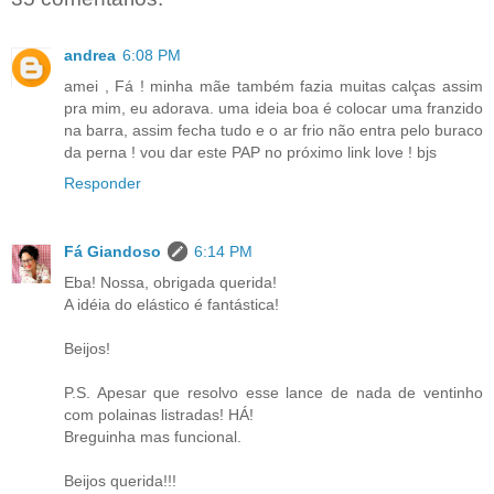
andrea
6:08 PM
amei , Fá ! minha mãe também fazia muitas calças assim
pra mim, eu adorava. uma ideia boa é colocar uma franzido
na barra, assim fecha tudo e o ar frio não entra pelo buraco
da perna ! vou dar este PAP no próximo link love ! bjs
Responder
Fá Giandoso
6:14 PM
Eba! Nossa, obrigada querida!
A idéia do elástico é fantástica!
Beijos!
P.S. Apesar que resolvo esse lance de nada de ventinho
com polainas listradas! HÁ!
Breguinha mas funcional.
Beijos querida!!!