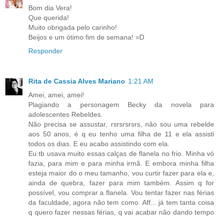
Bom dia Vera!
Que querida!
Muito obrigada pelo carinho!
Beijos e um ótimo fim de semana! =D
Responder
Rita de Cassia Alves Mariano
1:21 AM
Amei, amei, amei!
Plagiando a personagem Becky da novela para
adolescentes Rebeldes.
Não precisa se assustar, rsrsrsrsrs, não sou uma rebelde
aos 50 anos, é q eu tenho uma filha de 11 e ela assisti
todos os dias. E eu acabo assistindo com ela.
Eu tb usava muito essas calças de flanela no frio. Minha vó
fazia, para mim e para minha irmã. E embora minha filha
esteja maior do o meu tamanho, vou curtir fazer para ela e,
ainda de quebra, fazer para mim também. Assim q for
possível, vou comprar a flanela. Vou tentar fazer nas férias
da faculdade, agora não tem como. Aff... já tem tanta coisa
q quero fazer nessas férias, q vai acabar não dando tempo